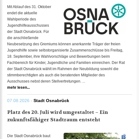
Mit Ablauf des 31. Oktober
endet die aktuelle
Wahlperiode des
Jugendhilfeausschusses
der Stadt Osnabrück. Für
die anschließende
Neubesetzung des Gremiums können anerkannte Träger der freien
Jugendhilfe sowie selbstorganisierte Zusammenschlüsse bis Freitag,
18. September, ihre Wahlvorschläge und Bewerbungen beim
Fachbereich für Kinder, Jugendliche und Familien einreichen. Der Rat
der Stadt Osnabrück wählt im Rahmen der Neubildung sowohl die
stimmberechtigten als auch die beratenden Mitglieder des
Ausschusses nebst deren Stellvertretungen. ...
mehr lesen...
07.08.2026 -
Stadt Osnabrück
Platz des 20. Juli wird umgestaltet – Ein
zukunftsfähiger Stadtraum entsteht
Die Stadt Osnabrück baut