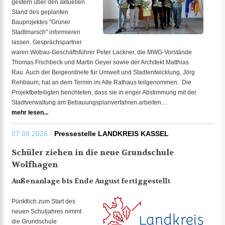
gestern über den aktuellen
Stand des geplanten
Bauprojektes "Grüner
Stadtmarsch" informieren
lassen. Gesprächspartner
waren Wobau-Geschäftsführer Peter Lackner, die MWG-Vorstände
Thomas Fischbeck und Martin Geyer sowie der Architekt Matthias
Rau. Auch der Beigeordnete für Umwelt und Stadtentwicklung, Jörg
Rehbaum, hat an dem Termin im Alte Rathaus teilgenommen. Die
Projektbeteiligten berichteten, dass sie in enger Abstimmung mit der
Stadtverwaltung am Bebauungsplanverfahren arbeiten....
mehr lesen...
07.08.2026 -
Pressestelle LANDKREIS KASSEL
Schüler ziehen in die neue Grundschule
Wolfhagen
Außenanlage bis Ende August fertiggestellt
Pünktlich zum Start des
neuen Schuljahres nimmt
die Grundschule